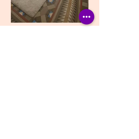
Contacto
Tel.:
+34 639 411 471
Correo:
margaritaodena@gmail.com
Gran Via de les Corts Catalanes, 646,
2º 2ª, 08007, Barcelona
Si quieres más información, puedes
rellenar el formulario inferior
, escribirme
un correo electrónico o a través de mis
redes sociales.