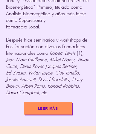
York” y “L’Associació Catalana en l’Anàlisi
Bioenergètica”. Primero, titulada como
Analista Bioenergético y años más tarde
como Supervisora y
Formadora Local.
Después hice seminarios y workshops de
Post-formación con diversos Formadores
Internacionales como
Robert Lewis
(1)
,
Jean Marc Guillerme, Mikel Maley, Vivian
Guze, Denis Royer, Jacques Berliner,
Ed Svasta, Vivian Joyce, Guy Tonella,
Josette Amirault, David Boadella, Harry
Brown, Albert Rams, Ronald Robbins,
David Campbell
, etc.
LEER MÁS