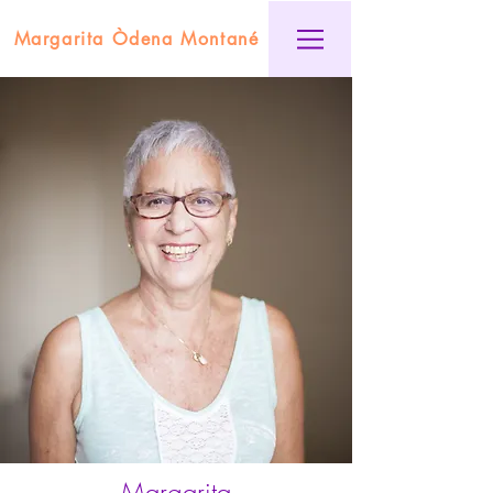
Margarita Òdena Montané
Margarita