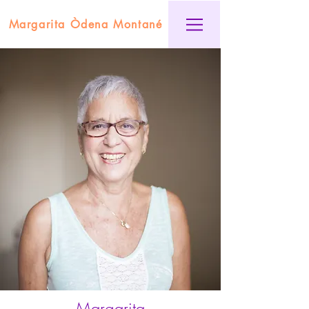
Margarita Òdena Montané
Margarita