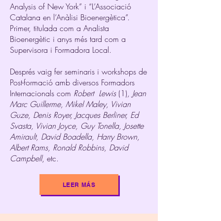
Analysis of New York” i “L’Associació
Catalana en l’Anàlisi Bioenergètica”.
Primer, titulada com a Analista
Bioenergètic i anys més tard com a
Supervisora i Formadora Local.
Després vaig fer seminaris i workshops de
Post-formació amb diversos Formadors
Internacionals com
Robert Lewis
(1)
, Jean
Marc Guillerme, Mikel Maley, Vivian
Guze, Denis Royer, Jacques Berliner, Ed
Svasta, Vivian Joyce, Guy Tonella, Josette
Amirault, David Boadella, Harry Brown,
Albert Rams, Ronald Robbins, David
Campbell
, etc.
LEER MÁS