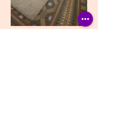
Contacte
Tel.:
+34 639 411 471
Correu:
margaritaodena@gmail.com
Gran Via de les Corts Catalanes, 646,
2n 2na, 08007, Barcelona
Si vols més informació o tens algun
dubte, escriu-me un email aquí o a les
meves xarxes socials.